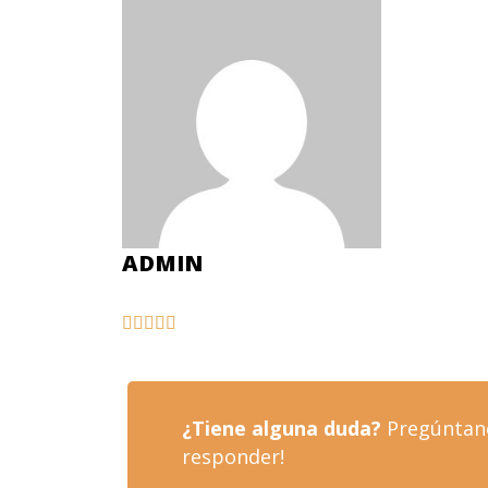
ADMIN





¿Tiene alguna duda?
Pregúntano
responder!