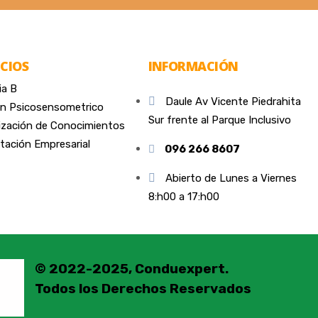
ICIOS
INFORMACIÓN
ia B
Daule Av Vicente Piedrahita
n Psicosensometrico
Sur frente al Parque Inclusivo
ización de Conocimientos
tación Empresarial
096 266 8607
Abierto de Lunes a Viernes
8:h00 a 17:h00
© 2022-2025
, Conduexpert.
Todos los Derechos Reservados